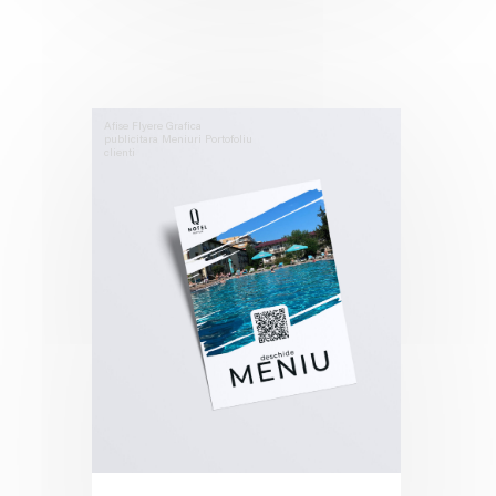
Afise
Flyere
Grafica
publicitara
Meniuri
Portofoliu
clienti