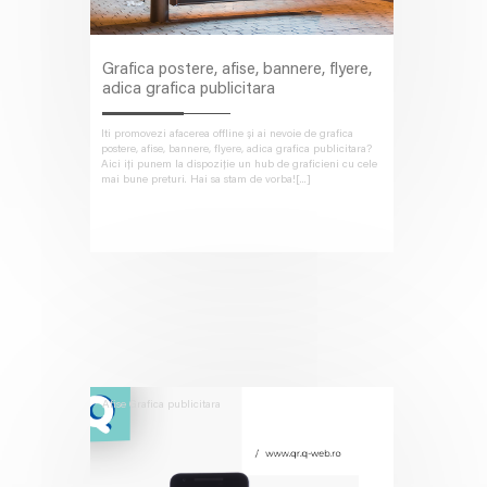
Grafica postere, afise, bannere, flyere,
adica grafica publicitara
Iti promovezi afacerea offline și ai nevoie de grafica
postere, afise, bannere, flyere, adica grafica publicitara?
Aici iți punem la dispoziție un hub de graficieni cu cele
mai bune preturi. Hai sa stam de vorba![...]
Afise
Grafica publicitara