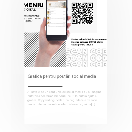
Grafica pentru postări social media
Ai nevoie de un cont unic de social media cu o imagine
puternica conforma brandului tau? Te putem ajuta cu
grafica, Copywriting, postari pe paginile tale de social
media intr-un cuvant cu administrare pagini de[...]