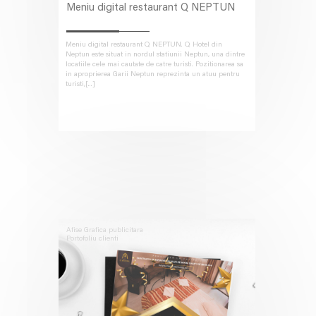
Meniu digital restaurant Q NEPTUN
Meniu digital restaurant Q NEPTUN. Q Hotel din
Neptun este situat in nordul statiunii Neptun, una dintre
locatiile cele mai cautate de catre turisti. Pozitionarea sa
in aproprierea Garii Neptun reprezinta un atuu pentru
turisti,[...]
Afise
Grafica publicitara
Portofoliu clienti