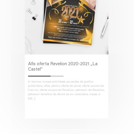
Afis oferta Revelion 2020-2021 „La
Castel”
In toamna incepe activitatea pe partea de grafica
publicitara, afise, pentru oferte de iarna, oferte cazare de
Craciun, oferte cazare de Revelion, petreceri de Revelion,
petreceri tematice de sfarsit de an, calendare, mape, si
tot[...]