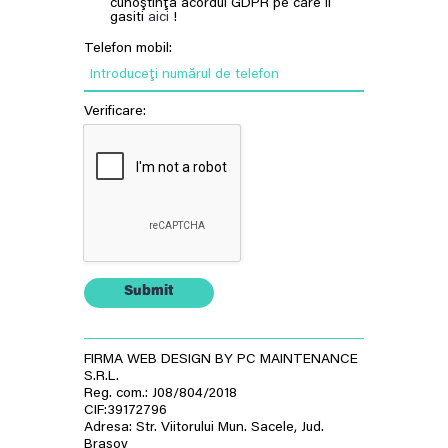
cunoştinţă acordul GDPR pe care il
gasiti
aici
!
Telefon mobil:
Introduceţi numărul de telefon
Verificare:
Submit
FIRMA WEB DESIGN BY PC MAINTENANCE
S.R.L.
Reg. com.: J08/804/2018
CIF:39172796
Adresa: Str. Viitorului Mun. Sacele, Jud.
Brasov