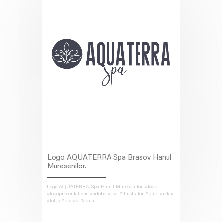
Logo AQUATERRA Spa Brasov Hanul
Muresenilor.
Logo AQUATERRA Spa Hanul Muresenilor. #logo
#logopresentations #adobe #spa #illustrator #blue #relax
#lotus #brasov #aqua