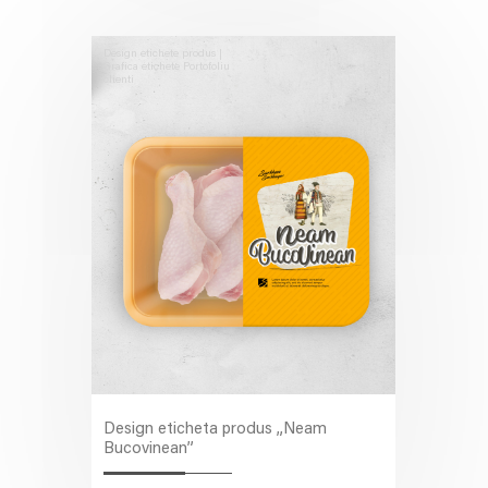
Design etichete produs |
Grafica etichete
Portofoliu
clienti
Design eticheta produs „Neam
Bucovinean”