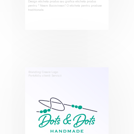
Design eticheta produs sau grafica eticheta produs
pentru ” Neam Bucovinean”. O eticheta pentru produse
traditionale.
Branding
Creare Logo
Portofoliu clienti
Servicii