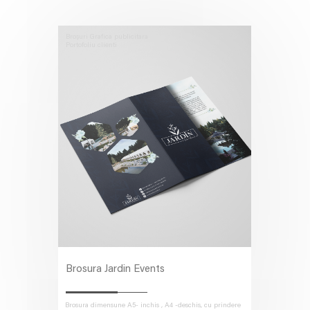
Broșuri
Grafica publicitara
Portofoliu clienti
Brosura Jardin Events
Brosura dimensune A5- inchis , A4 -deschis, cu prindere