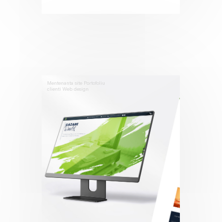
Mentenanta site
Portofoliu
clienti
Web design