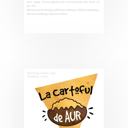
prin capse. Prima pagina are o dimensiune mai mica 1/2
din A5.
#Broshure,#Catalogue,#Broshuredesign,#Editorialdesign,
#brosura,#design,#jardin,#dark
Branding
Creare Logo
Portofoliu clienti