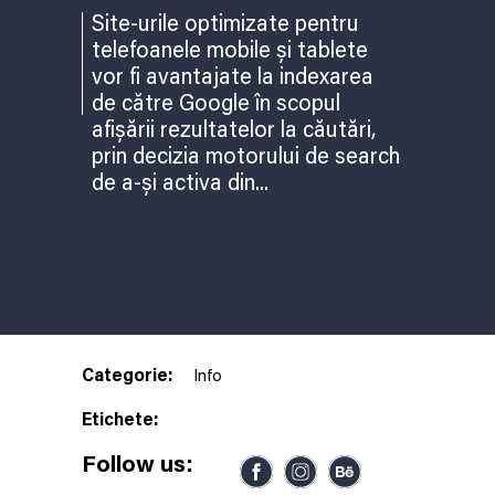
Tricouri personalizate
Totul despre GDPR în România și
Web design Brasov – creare site-uri
Site-urile optimizate pentru
Branding
implementare reguli GDPR
profesionale
Creare logo
telefoanele mobile și tablete
Trei greșeli majore într-o campanie de
Design ambalaj produs
vor fi avantajate la indexarea
optimizare SEO
Design eticheta produs
de către Google în scopul
Optimizare SEO
afișării rezultatelor la căutări,
Promovare online
prin decizia motorului de search
Web design Brasov – creare site-uri
profesionale
de a-și activa din...
Categorie:
Info
Etichete:
Follow us: