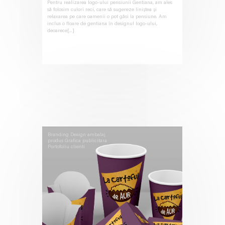
Pentru realizarea logo-ului pensiunii Gentiana, am ales
să folosim culori reci, care să sugereze liniștea și
relaxarea pe care oamenii o pot găsi la pensiune. Am
inclus o floare de gentiana în designul logo-ului,
deoarece[...]
Branding
Design ambalaj
produs
Grafica publicitara
Portofoliu clienti