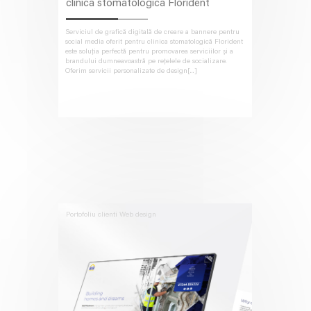
clinica stomatologica Florident
Serviciul de grafică digitală de creare a bannere pentru
social media oferit pentru clinica stomatologică Florident
este soluția perfectă pentru promovarea serviciilor și a
brandului dumneavoastră pe rețelele de socializare.
Oferim servicii personalizate de design[...]
Portofoliu clienti
Web design