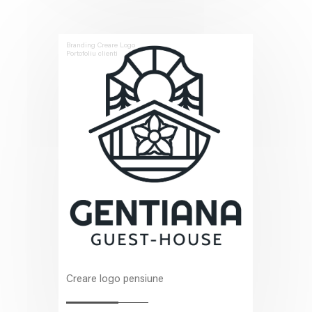
Branding
Creare Logo
Portofoliu clienti
Creare logo pensiune