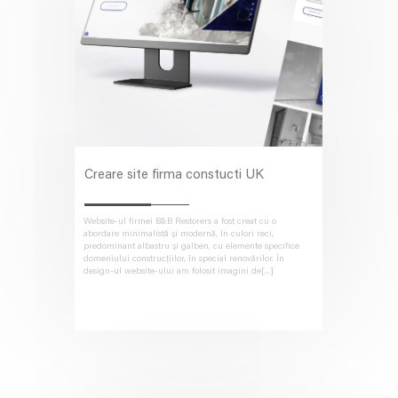
Creare site firma constucti UK
Website-ul firmei B&B Restorers a fost creat cu o
abordare minimalistă și modernă, în culori reci,
predominant albastru și galben, cu elemente specifice
domeniului construcțiilor, în special renovărilor. În
design-ul website-ului am folosit imagini de[...]