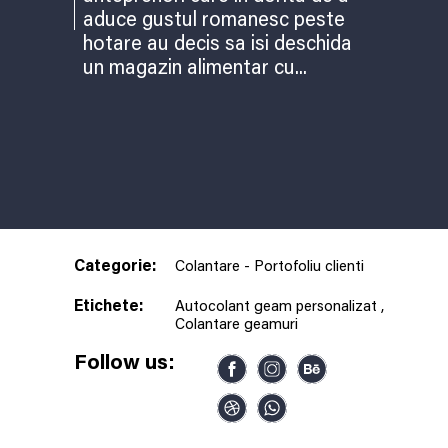
Tricouri personalizate
Totul despre GDPR în România și
Web design Brasov – creare site-uri
aduce gustul romanesc peste
Branding
implementare reguli GDPR
profesionale
hotare au decis sa isi deschida
Creare logo
Trei greșeli majore într-o campanie de
Design ambalaj produs
un magazin alimentar cu...
optimizare SEO
Design eticheta produs
Optimizare SEO
Promovare online
Web design Brasov – creare site-uri
profesionale
Categorie:
Colantare
-
Portofoliu clienti
Etichete:
Autocolant geam personalizat
,
Colantare geamuri
Follow us: