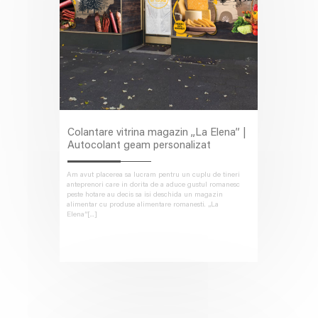
Colantare vitrina magazin „La Elena” |
Autocolant geam personalizat
Am avut placerea sa lucram pentru un cuplu de tineri
anteprenori care in dorita de a aduce gustul romanesc
peste hotare au decis sa isi deschida un magazin
alimentar cu produse alimentare romanesti. „La
Elena”[...]