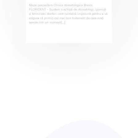
Mapa prezentare Clinica stomatologica Brasov
FLORIDENT – Suntem o echipă de stomatologi, igieniști
și tehnicieni dentari care lucrează împreună pentru a vă
asigura că primiți cel mai bun tratament de care aveți
nevoie într-un moment[...]