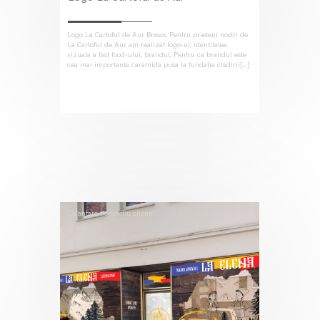
Logo La Cartoful de Aur Brasov Pentru prieteni nostri de
La Cartoful de Aur am realizat logo-ul, identitatea
vizuala a fast food-ului, brandul. Pentru ca brandul este
cea mai importanta caramida pusa la fundatia cladirii[...]
Colantare
Portofoliu clienti