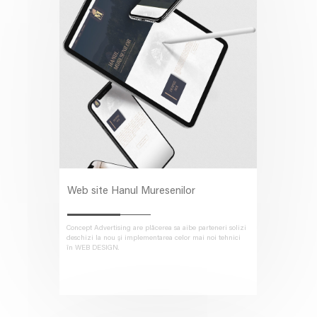
Web site Hanul Muresenilor
Concept Advertising are plăcerea sa aibe parteneri solizi
deschizi la nou și implementarea celor mai noi tehnici
în WEB DESIGN.