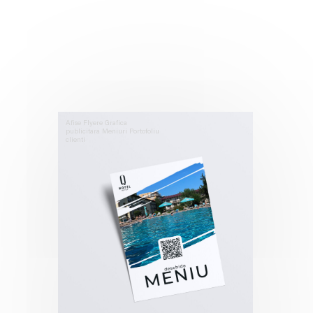
Afise
Flyere
Grafica
publicitara
Meniuri
Portofoliu
clienti