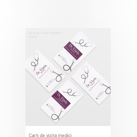
Carti de vizita
Portofoliu
clienti
Carti de vizita medici