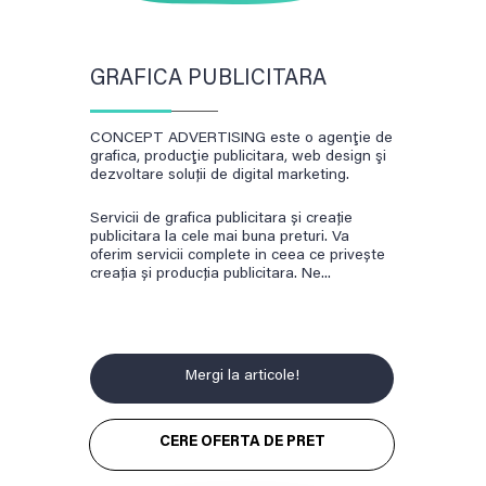
Tricouri personalizate
Totul despre GDPR în România și
Web design Brasov – creare site-uri
Branding
implementare reguli GDPR
profesionale
Creare logo
Trei greșeli majore într-o campanie de
Design ambalaj produs
optimizare SEO
GRAFICA PUBLICITARA
Design eticheta produs
Optimizare SEO
Promovare online
CONCEPT ADVERTISING este o agenţie de
Web design Brasov – creare site-uri
grafica, producţie publicitara, web design şi
dezvoltare soluții de digital marketing.
profesionale
Servicii de grafica publicitara și creație
publicitara la cele mai buna preturi. Va
oferim servicii complete in ceea ce privește
creația și producția publicitara. Ne...
Mergi la articole!
CERE OFERTA DE PRET