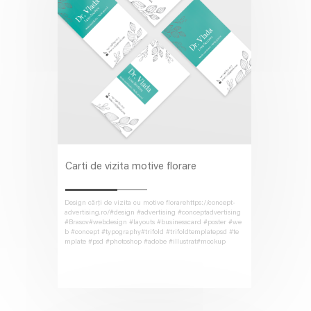
Carti de vizita motive florare
Design cărți de vizita cu motive florarehttps://concept-
advertising.ro/#design #advertising #conceptadvertising
#Brasov#webdesign #layouts #businesscard #poster #we
b #concept #typography#trifold #trifoldtemplatepsd #te
mplate #psd #photoshop #adobe #illustrat#mockup