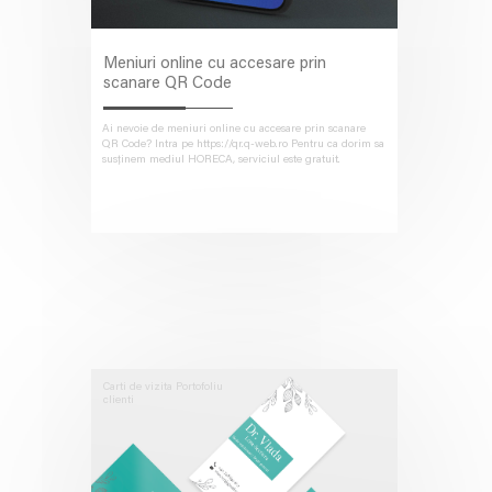
Meniuri online cu accesare prin
scanare QR Code
Ai nevoie de meniuri online cu accesare prin scanare
QR Code? Intra pe https://qr.q-web.ro Pentru ca dorim sa
susținem mediul HORECA, serviciul este gratuit.
Carti de vizita
Portofoliu
clienti