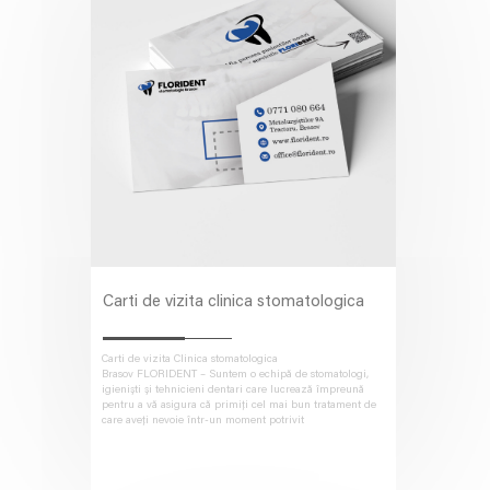
Carti de vizita clinica stomatologica
Carti de vizita Clinica stomatologica
Brasov FLORIDENT – Suntem o echipă de stomatologi,
igieniști și tehnicieni dentari care lucrează împreună
pentru a vă asigura că primiți cel mai bun tratament de
care aveți nevoie într-un moment potrivit