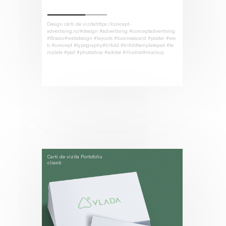
Design cărți de vizitahttps://concept-
advertising.ro/#design #advertising #conceptadvertising
#Brasov#webdesign #layouts #businesscard #poster #we
b #concept #typography#trifold #trifoldtemplatepsd #te
mplate #psd #photoshop #adobe #illustrat#mockup
Carti de vizita
Portofoliu
clienti