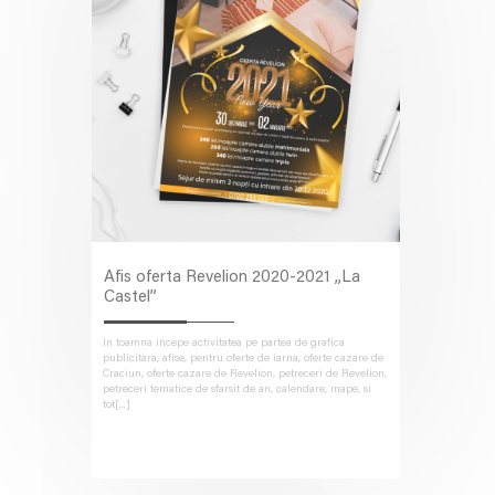
Afis oferta Revelion 2020-2021 „La
Castel”
In toamna incepe activitatea pe partea de grafica
publicitara, afise, pentru oferte de iarna, oferte cazare de
Craciun, oferte cazare de Revelion, petreceri de Revelion,
petreceri tematice de sfarsit de an, calendare, mape, si
tot[...]