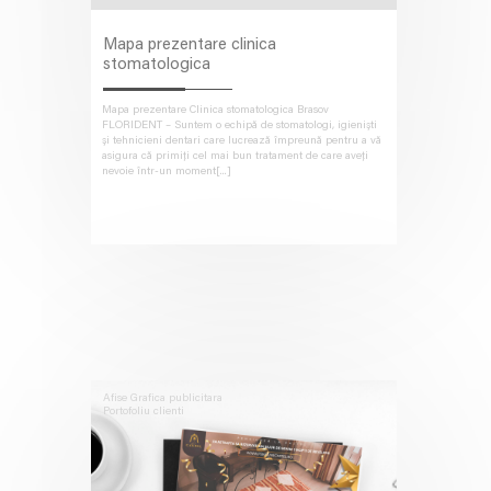
Mapa prezentare clinica
stomatologica
Mapa prezentare Clinica stomatologica Brasov
FLORIDENT – Suntem o echipă de stomatologi, igieniști
și tehnicieni dentari care lucrează împreună pentru a vă
asigura că primiți cel mai bun tratament de care aveți
nevoie într-un moment[...]
Afise
Grafica publicitara
Portofoliu clienti