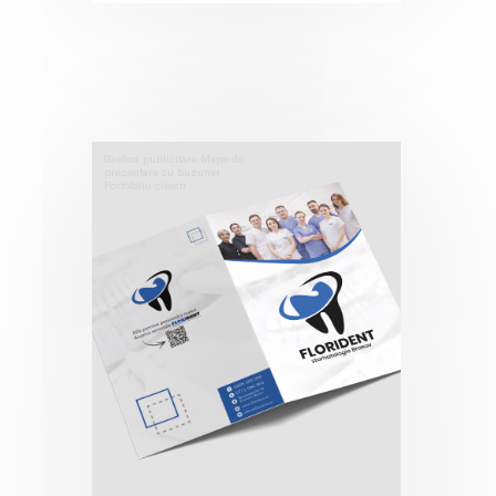
Grafica publicitara
Mape de
prezentare cu buzunar
Portofoliu clienti