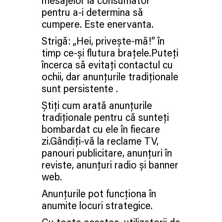
mesajelor la consumator
pentru a-i determina să
cumpere. Este enervanta.
Strigă: „Hei, privește-mă!” în
timp ce-și flutura brațele.Puteți
încerca să evitați contactul cu
ochii, dar anunțurile tradiționale
sunt persistente .
Știți cum arată anunțurile
tradiționale pentru că sunteți
bombardat cu ele în fiecare
zi.Gândiți-vă la reclame TV,
panouri publicitare, anunțuri în
reviste, anunțuri radio și banner
web.
Anunțurile pot funcționa în
anumite locuri strategice.