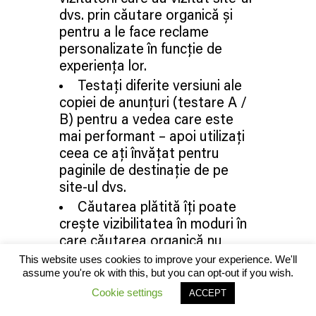
dvs. prin căutare organică și
pentru a le face reclame
personalizate în funcție de
experiența lor.
Testați diferite versiuni ale
copiei de anunțuri (testare A /
B) pentru a vedea care este
mai performant – apoi utilizați
ceea ce ați învățat pentru
paginile de destinație de pe
site-ul dvs.
Căutarea plătită îți poate
crește vizibilitatea în moduri în
care căutarea organică nu
poate, cum ar fi să-ți ofere timp
This website uses cookies to improve your experience. We'll
assume you're ok with this, but you can opt-out if you wish.
de aer pentru cuvinte cheie cu
volum mare pentru care ai
Cookie settings
ACCEPT
nevoie de un clasament dificil în