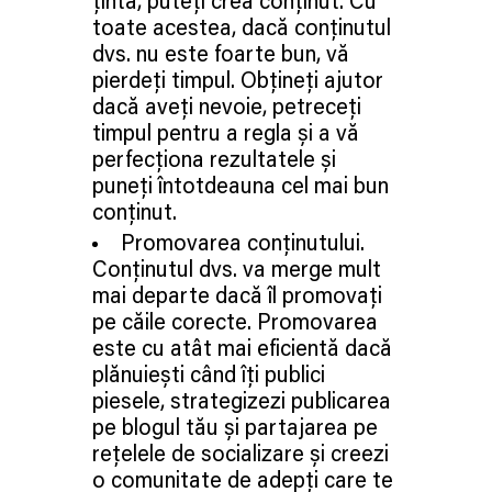
țintă, puteți crea conținut. Cu
toate acestea, dacă conținutul
dvs. nu este foarte bun, vă
pierdeți timpul. Obțineți ajutor
dacă aveți nevoie, petreceți
timpul pentru a regla și a vă
perfecționa rezultatele și
puneți întotdeauna cel mai bun
conținut.
Promovarea conținutului.
Conținutul dvs. va merge mult
mai departe dacă îl promovați
pe căile corecte. Promovarea
este cu atât mai eficientă dacă
plănuiești când îți publici
piesele, strategizezi publicarea
pe blogul tău și partajarea pe
rețelele de socializare și creezi
o comunitate de adepți care te