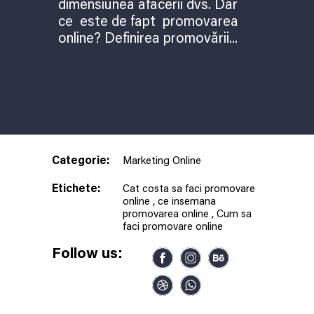
Tricouri personalizate
dimensiunea afacerii dvs. Dar
Totul despre GDPR în România și
Web design Brasov – creare site-uri
Branding
ce este de fapt promovarea
implementare reguli GDPR
profesionale
Creare logo
Trei greșeli majore într-o campanie de
online? Definirea promovării...
Design ambalaj produs
optimizare SEO
Design eticheta produs
Optimizare SEO
Promovare online
Web design Brasov – creare site-uri
profesionale
Categorie:
Marketing Online
Etichete:
Cat costa sa faci promovare
online
,
ce insemana
promovarea online
,
Cum sa
faci promovare online
Follow us: